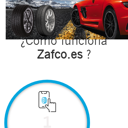
¿Cómo funciona
Zafco.es
?
1