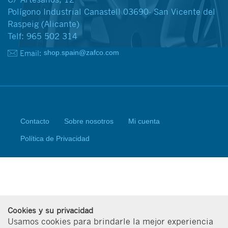
Polígono Industrial Canastell 03690- San Vicente del
Raspeig (Alicante)
Telf: 965 502 314
Email:
shop.spain@zafco.com
Contacto
Sobre nosotros
Mi cuenta
Política de Privacidad
Cookies y su privacidad
Usamos cookies para brindarle la mejor experiencia